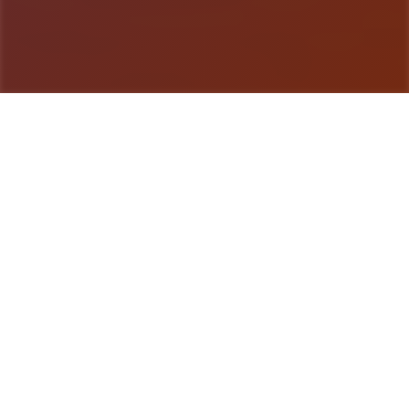
游戏详情
游戏详情
兵长提尔在大统首战争中出色的表现为他赢得了“长
枪使提尔”的美称，他的功勋和威名在军队中无人不
知晓，无人不称赞。所有人（包括他自己）都以为他
会在战争结束后首路升官，在军队中担任要职，但他