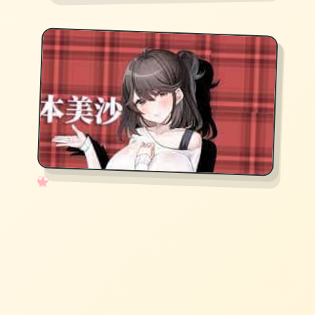
✧
♡
★
♥