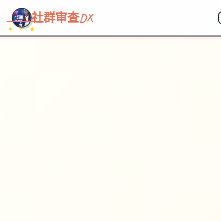
~~~
★
♡
✦
✧
♥
~
社群审查DX
✦ ✧ ★