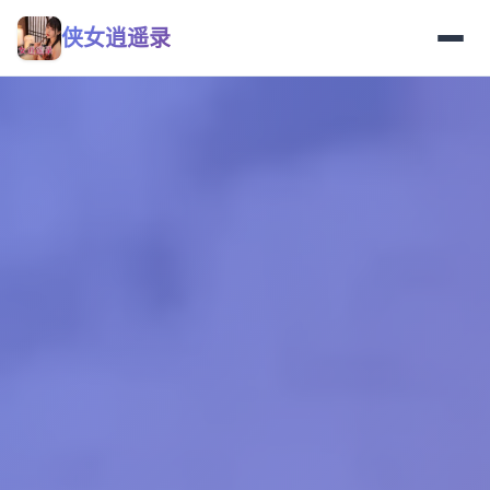
侠女逍遥录