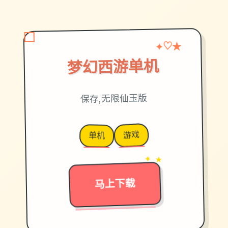
★
✦
♡
梦幻西游单机
保存,无限仙玉版
游戏
单机
✦ ★
→
马上下载