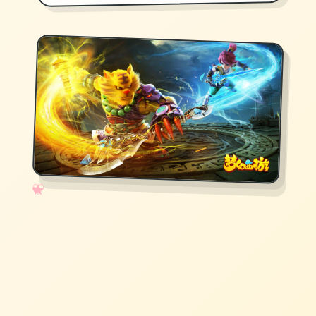
✧
♡
★
♥