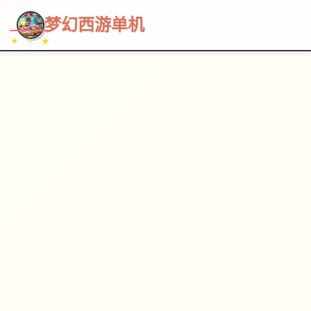
~~~
★
♡
✦
✧
♥
~
→
↗
梦幻西游单机
✦ ✧ ★