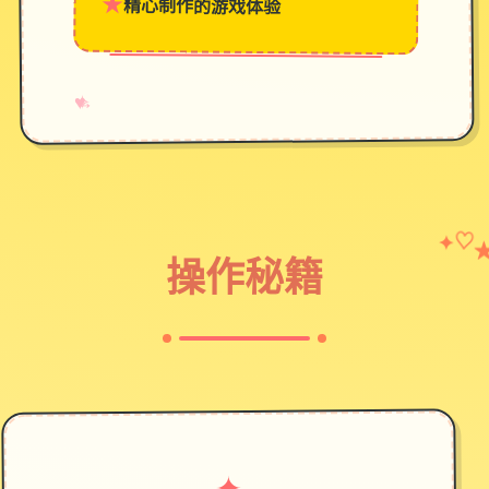
★
精心制作的游戏体验
→
✧
♥
✦
♡
操作秘籍