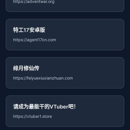
https://adventwar.org
特工17安卓版
https://agent17cn.com
绯月修仙传
https://feiyuexiuxianzhuan.com
请成为最能干的VTuber吧！
https://vtuber1.store