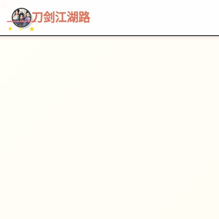
~~~
★
♡
✦
✧
♥
~
→
↗
刀剑江湖路
✦ ✧ ★