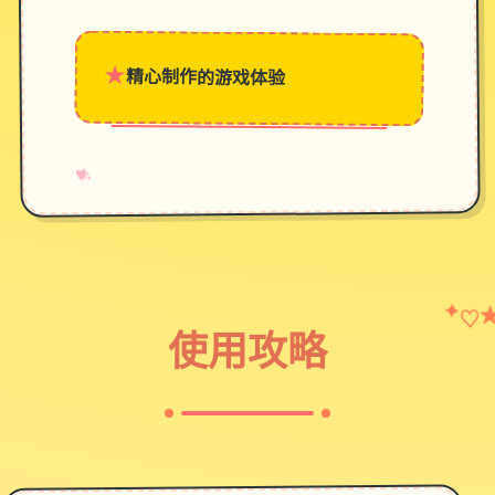
★
精心制作的游戏体验
→
✧
♥
♡
✦
使用攻略