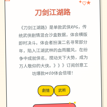
★
♡
✦
刀剑江湖路
《刀剑江湖路》是单款武侠RPG，传
统武侠剧情混合沙盒数据，体会横版
即时决斗。体会者扮演二名寻常部分
年，陷入江湖武林的血雨腥风，在纷
争中成就侠名，搅动天下大势，成为
万人敬仰的大侠。》》》订阅创意工
坊爆款MOD体会倍增！
武術
劇情
→
✦ ★