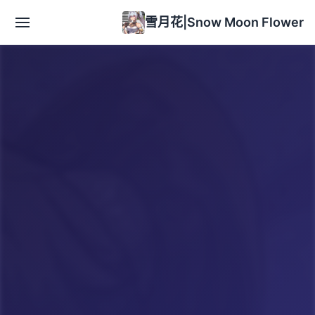
雪月花|Snow Moon Flower