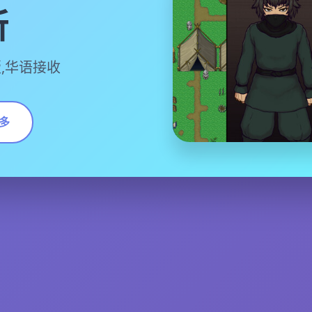
所
,华语接收
多