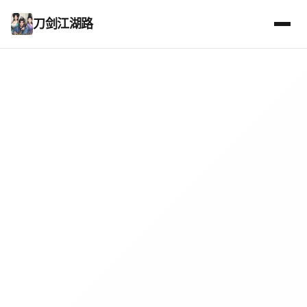
刀剑江湖路