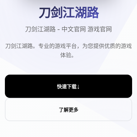
刀剑江湖路
刀剑江湖路 - 中文官网 游戏官网
刀剑江湖路。专业的游戏平台，为您提供优质的游戏
体验。
↓
快速下载
了解更多