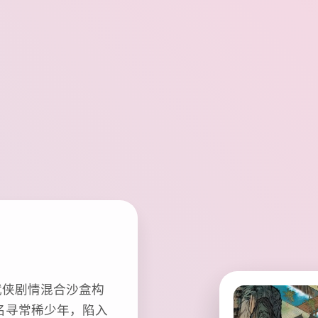
武侠剧情混合沙盒构
名寻常稀少年，陷入