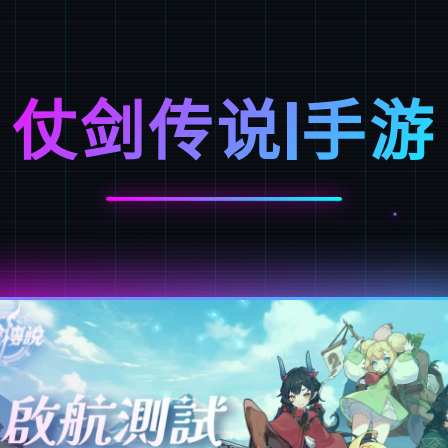
仗剑传说|手游