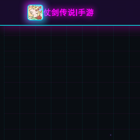
仗剑传说|手游