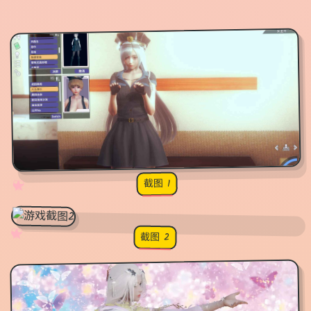
截图 1
♡
★
✧
♥
✧
♡
★
♥
截图 2