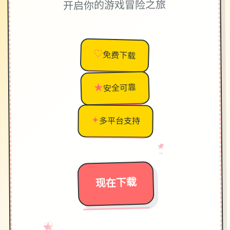
开启你的游戏冒险之旅
♡
免费下载
★
安全可靠
✦
多平台支持
♥
→
★
现在下载
♡
★
→
✧
✦
♥