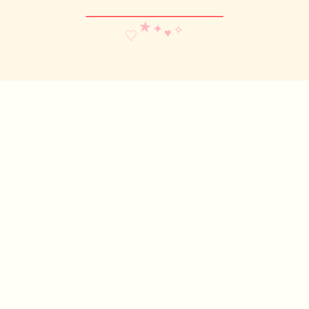
✧
★
♥
♡
✦