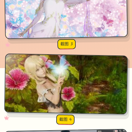
截图 3
♡
★
✧
♥
✧
♡
★
♥
截图 4