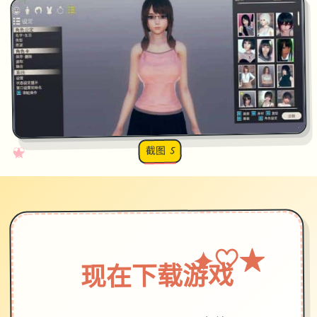
截图 5
♡
★
✧
♥
★
♡
✦
现在下载游戏