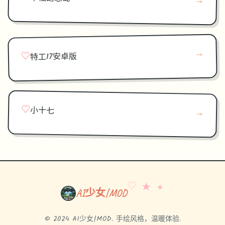
→
→
♡
特工17安卓版
♡
小十七
→
♡ ★ ✦
AI少女|MOD
© 2024 AI少女|MOD. 手绘风格，温暖体验.