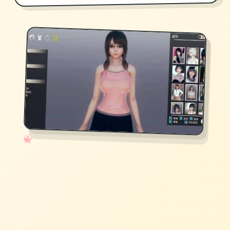
✧
♡
★
♥