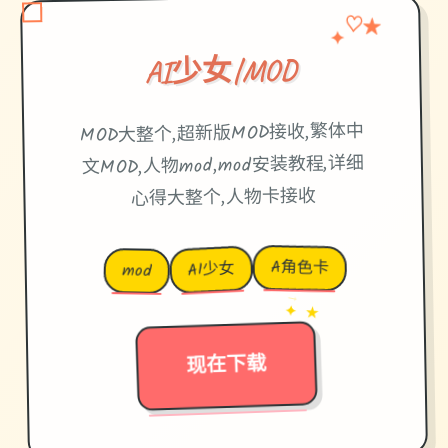
♡
✦
★
AI少女|MOD
MOD大整个,超新版MOD接收,繁体中
文MOD,人物mod,mod安装教程,详细
心得大整个,人物卡接收
A角色卡
AI少女
mod
→
✦ ★
现在下载