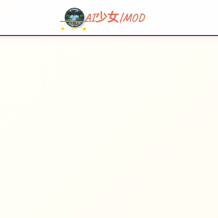
~~~
★
♡
✦
✧
♥
~
→
↗
AI少女|MOD
✦ ✧ ★