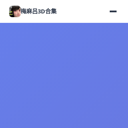
梅麻吕3D合集