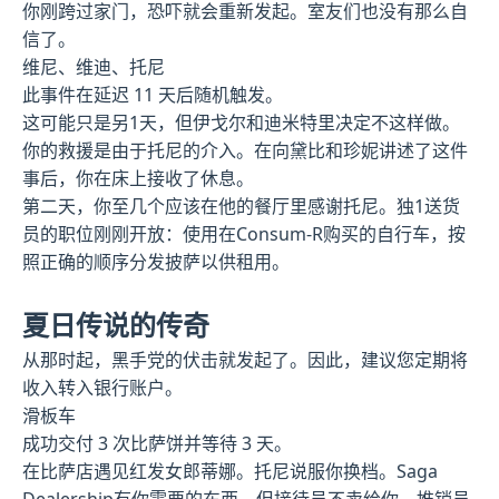
你刚跨过家门，恐吓就会重新发起。室友们也没有那么自
信了。
维尼、维迪、托尼
此事件在延迟 11 天后随机触发。
这可能只是另1天，但伊戈尔和迪米特里决定不这样做。
你的救援是由于托尼的介入。在向黛比和珍妮讲述了这件
事后，你在床上接收了休息。
第二天，你至几个应该在他的餐厅里感谢托尼。独1送货
员的职位刚刚开放：使用在Consum-R购买的自行车，按
照正确的顺序分发披萨以供租用。
夏日传说的传奇
从那时起，黑手党的伏击就发起了。因此，建议您定期将
收入转入银行账户。
滑板车
成功交付 3 次比萨饼并等待 3 天。
在比萨店遇见红发女郎蒂娜。托尼说服你换档。Saga