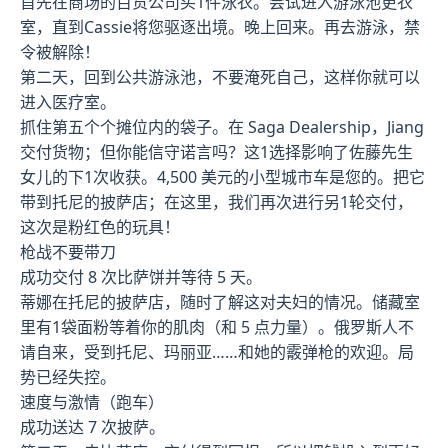
首先在商场的百货公司买1件泳衣。尝试进入游泳池更衣
室，直到Cassie将您驱逐出境。晚上回来。再去游泳，禁
令被解除！
第二天，回到公共游泳池，不要淹死自己，这样你就可以
进入医疗室。
抓住第五个个摊位内的袋子。在 Saga Dealership，Jiang
交付货物；但你能信守诺言吗？这1选择影响了佐藤先生
女儿的下1次收获。4,500 美元的小型城市车是您的。把它
带到托尼的披萨店；在这里，我们再次进行另1轮交付，
这次是粉红色的玩具！
枪战不要带刀
成功交付 8 次比萨饼并等待 5 天。
蒂娜在托尼的披萨店，随时了解这对夫妇的情况。储藏室
里有1袋面粉等着你的肌肉（和 5 点力量）。俄罗斯人不
请自来，受到托尼、玛丽亚……和她的霰弹枪的欢迎。局
势已经失控。
速度与激情（跑车）
成功送达 7 次披萨。