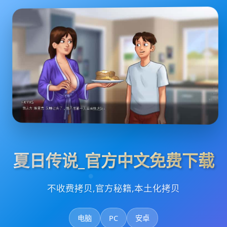
夏日传说_官方中文免费下载
不收费拷贝,官方秘籍,本土化拷贝
电脑
PC
安卓