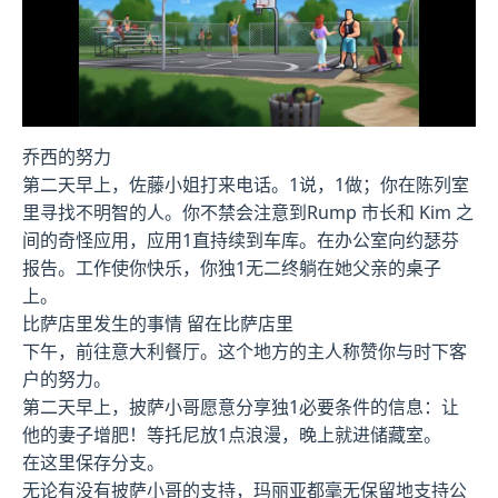
乔西的努力
第二天早上，佐藤小姐打来电话。1说，1做；你在陈列室
里寻找不明智的人。你不禁会注意到Rump 市长和 Kim 之
间的奇怪应用，应用1直持续到车库。在办公室向约瑟芬
报告。工作使你快乐，你独1无二终躺在她父亲的桌子
上。
比萨店里发生的事情 留在比萨店里
下午，前往意大利餐厅。这个地方的主人称赞你与时下客
户的努力。
第二天早上，披萨小哥愿意分享独1必要条件的信息：让
他的妻子增肥！等托尼放1点浪漫，晚上就进储藏室。
在这里保存分支。
无论有没有披萨小哥的支持，玛丽亚都毫无保留地支持公