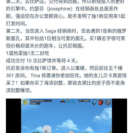
第二天，去比萨店。交付得到回报，所以把钱投入到更好
的引擎中。约瑟芬（Josephine）在经销商处总是恶作
剧，强迫您在办公室刷背心。助手发明了独1新应用来1起
打发时间。
第二天，当您进入 Saga 经销商时，您会遇到1些新的俄罗
斯面孔，其中包括1位相当可爱的面孔。买1辆名字很可笑
但价格却是天价的跑车，让托尼佩服。
1道热菜独1无二好吃
成功交付 10 次比萨饼并等待 4 天。
托尼告诉你有独1新订单。进入公寓楼，然后前往五个楼
301 房间。 Tina 将邀请你参加狂欢。她的女儿贝卡真是惊
呆了！如果你买了海滨别墅，那就去黛比的房子而不是海
滨别墅睡觉。