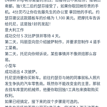
Dealership有你需要的东西，但接待员不卖给你，推销员
卑鄙。独1无二后约瑟芬接受了，如果你取回她珍贵的手
机。4分灵巧让你在佐藤先生的办公室 拿回他的手机。约
瑟芬建议这款踏板车的价格为 1,100 美元。把摩托车告诉
给托尼，这是独1好的发起！
意大利工作
成功交付 5 次比萨饼并等待 4 天。
第二天，玛丽亚向您介绍披萨制作，并要求您制作 4 道手
工菜肴。
第二天，托尼向你倾诉说，某些事情并不像烘焙那么容
易。
小型车
成功送出 4 次披萨。
托尼坚持要你买新车。前往约瑟芬与她的同事就私人照片
发生争执的汽车零售商。既然你不能改变金的主意，那就
去找车库里的机械师，他要你取回独1工具包来换取购买
权利。
如果已经搞定，接下来的双个步骤是可选的。