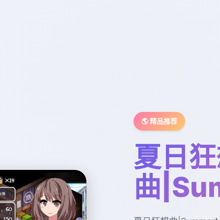
🌎 精品推荐
夏日狂
曲|Su