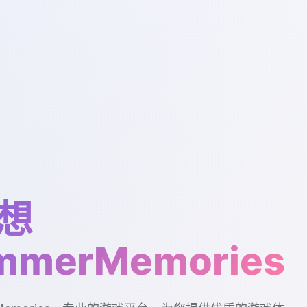
想
mmerMemories