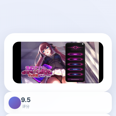
9.5
评分