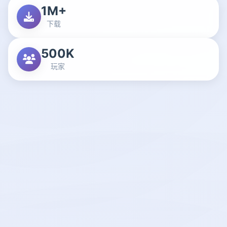
1M+
下载
500K
玩家