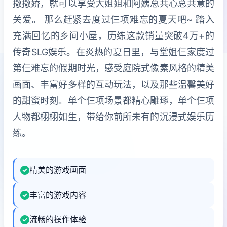
撒撒娇，就可以享受大姐姐和阿姨总共心总共意的
关爱。 那么赶紧去度过仨项难忘的夏天吧~ 踏入
充满回忆的乡间小屋，历练这款销量突破4万+的
传奇SLG娱乐。在炎热的夏日里，与堂姐仨家度过
第仨难忘的假期时光，感受庭院式像素风格的精美
画面、丰富好多样的互动玩法，以及那些温馨美好
的甜蜜时刻。单个仨项场景都精心雕琢，单个仨项
人物都栩栩如生，带给你前所未有的沉浸式娱乐历
练。
精美的游戏画面
丰富的游戏内容
流畅的操作体验