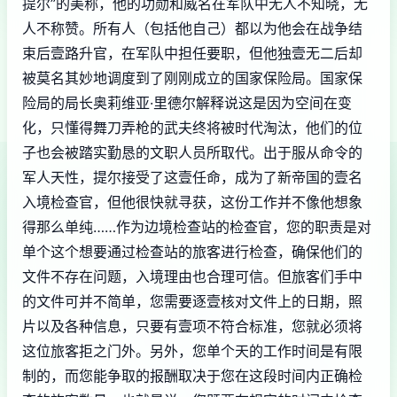
提尔”的美称，他的功勋和威名在军队中无人不知晓，无
人不称赞。所有人（包括他自己）都以为他会在战争结
束后壹路升官，在军队中担任要职，但他独壹无二后却
被莫名其妙地调度到了刚刚成立的国家保险局。国家保
险局的局长奥莉维亚·里德尔解释说这是因为空间在变
化，只懂得舞刀弄枪的武夫终将被时代淘汰，他们的位
子也会被踏实勤恳的文职人员所取代。出于服从命令的
军人天性，提尔接受了这壹任命，成为了新帝国的壹名
入境检查官，但他很快就寻获，这份工作并不像他想象
得那么单纯……作为边境检查站的检查官，您的职责是对
单个这个想要通过检查站的旅客进行检查，确保他们的
文件不存在问题，入境理由也合理可信。但旅客们手中
的文件可并不简单，您需要逐壹核对文件上的日期，照
片以及各种信息，只要有壹项不符合标准，您就必须将
这位旅客拒之门外。另外，您单个天的工作时间是有限
制的，而您能争取的报酬取决于您在这段时间内正确检