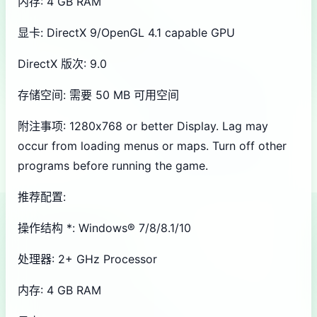
内存: 4 GB RAM
显卡: DirectX 9/OpenGL 4.1 capable GPU
DirectX 版次: 9.0
存储空间: 需要 50 MB 可用空间
附注事项: 1280x768 or better Display. Lag may
occur from loading menus or maps. Turn off other
programs before running the game.
推荐配置:
操作结构 *: Windows® 7/8/8.1/10
处理器: 2+ GHz Processor
内存: 4 GB RAM