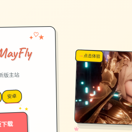
✦
♡
★
ayFly
→
↗
点击体验
超棒！
新版主站
安卓
→
✦ ★
版下载
✧
♡
★
♥