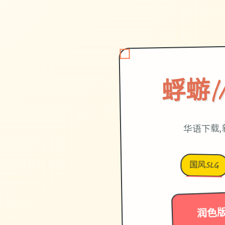
蜉蝣|M
华语下载,
国风SLG
润色