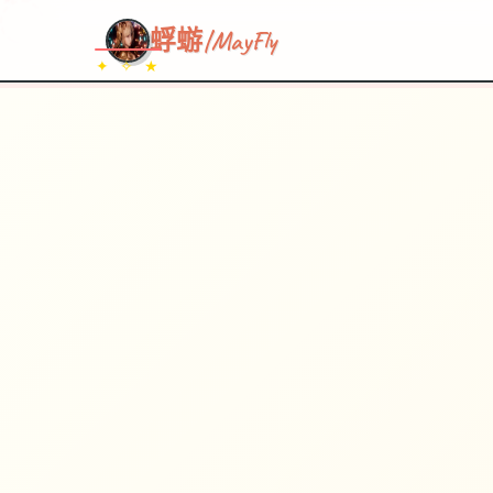
~~~
★
♡
✦
✧
♥
~
→
↗
蜉蝣|MayFly
✦ ✧ ★