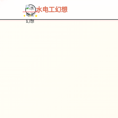
水电工幻想
✦ ✧ ★