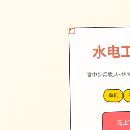
水电
官中步兵版,dlc
单机
马上