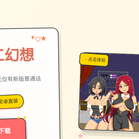
★
♡
✦
工幻想
→
↗
点击体验
超棒！
绝无仅有新版普通话
安卓直装
→
✦ ★
下载
✧
♡
★
♥