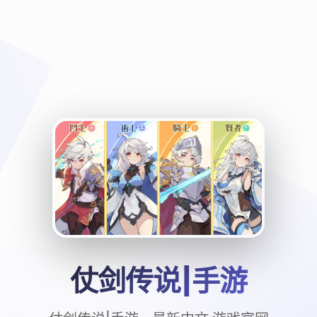
仗剑传说|手游