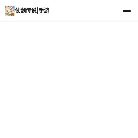
仗剑传说|手游