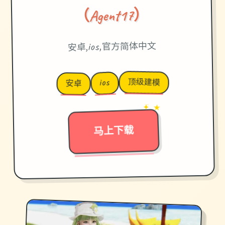
（Agent17）
安卓,ios,官方简体中文
顶级建模
ios
安卓
✦ ★
→
马上下载