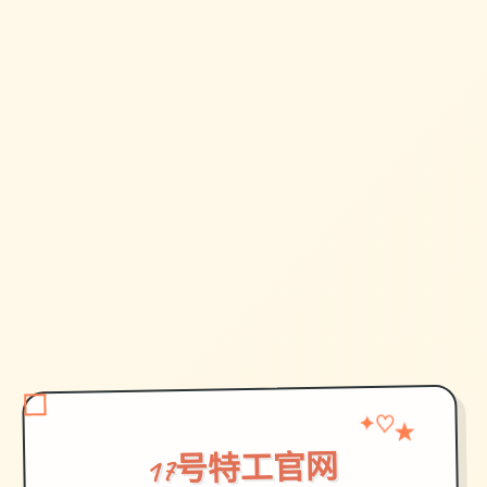
✦
♡
★
17号特工官网