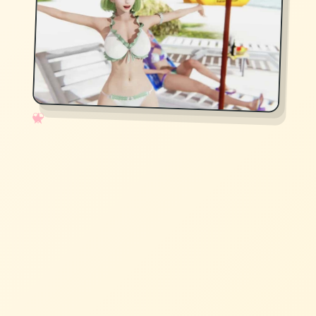
✧
♡
★
♥