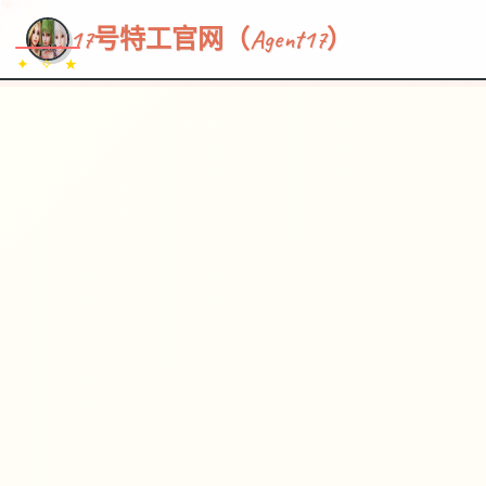
~~~
★
♡
✦
✧
♥
~
→
↗
17号特工官网（Agent17）
✦ ✧ ★