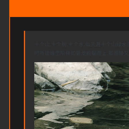
十个山,十个树,十个水,似天涯十个山绿
时所建峰峦阶梯如磐龙蜿蜒而上,那阁楼又