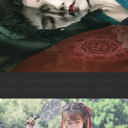
阁大门传来了声音似有蹊跷,大师傅亲自打开大门回来时,手中
师父在山门口捡到了你后,把你当亲生女儿十个样抚养。