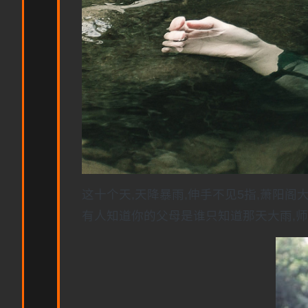
这十个天,天降暴雨,伸手不见5指,萧阳
有人知道你的父母是谁只知道那天大雨,