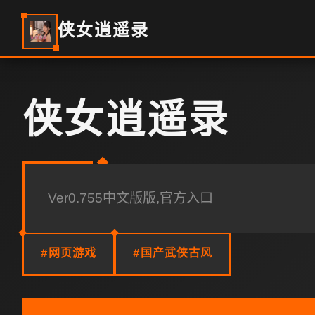
侠女逍遥录
侠女逍遥录
Ver0.755中文版版,官方入口
#网页游戏
#国产武侠古风