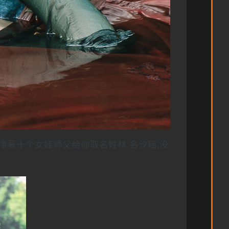
捧著十个女娃师父给你取名姓林,名汐瑶,没