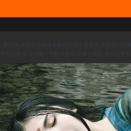
水汇聚成林,中原武林群雄争霸经历若干零星年,引来暂时平
不似阁楼,画龙点睛十个般问老人,曰香火常旺,常见达官贵