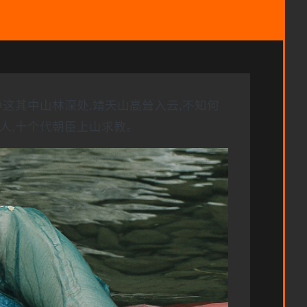
静这其中山林深处,靖天山高耸入云,不知何
人,十个代朝臣上山求教。