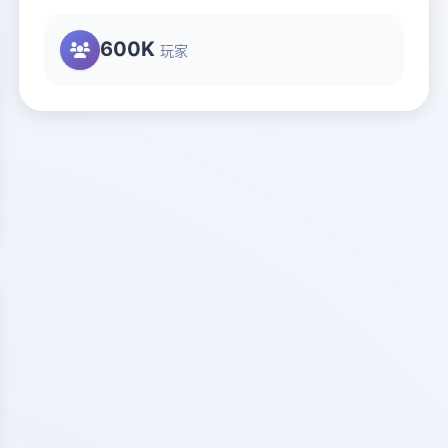
600K
玩家