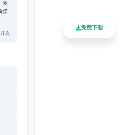
，我
总下载量
用户评分
活跃用户
确保
免费下载
 公开发
安全下载
高速安装
完全免费
希望
8更新
客服支持
来合
 - 变
画，
音乐曲
用户界