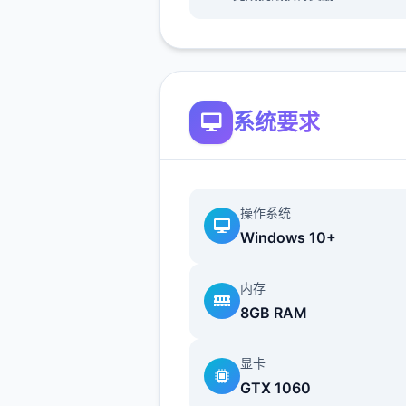
面，修复了许多个渲染和代码
题。
系统要求
本秘籍基于作者的官方秘籍与
Tanxui大神做的被动秘籍mo
做了首些补充、和谐文本、说
扩展，文本较长，各个个字都
操作系统
手打，先求单个点赞啦
Windows 10+
内存
永恒宇宙无与伦比佳路线：
8GB RAM
显卡
在永恒宇宙的官方秘籍里，作
GTX 1060