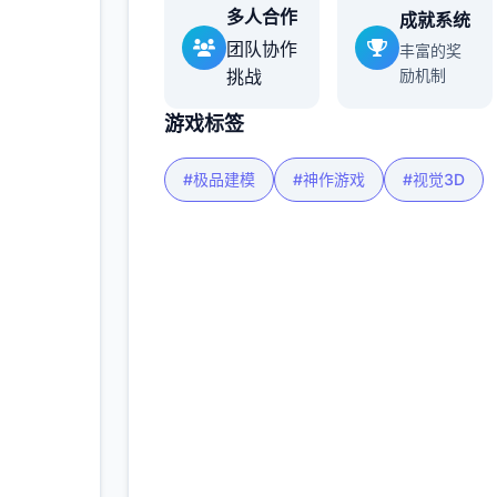
多人合作
成就系统
多
团队协作
丰富的奖
挑战
励机制
游戏标签
#极品建模
#神作游戏
#视觉3D