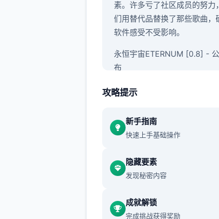
素。许多亏了社区成员的努力
们用替代品替换了那些歌曲，
软件感受不受影响。
永恒宇宙ETERNUM [0.8] -
布
感谢大家的参与并玩得开心！
攻略提示
你钟爱它！当前，永恒宇宙0.
版已面向所有操作者开放，带
新手指南
计新软件要素和技术优化。
快速上手基础操作
永恒宇宙拷贝ETERNUM [0.8]
隐藏要素
更日志和发布日期
发现秘密内容
1650+张新图片，80+个新动
16750+行新代码，38+首新
成就解锁
目，150+种新音效，更新的
完成挑战获得奖励