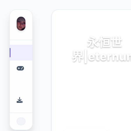
🧽 热门推荐
永恒世
界|eternu
永恒世界|eternum。专业
台，为您提供优质的游戏体
9.4
2.3M
评分
下载