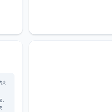
马上下载 永恒世
的变
界|eternum
完整版游戏，免费体验
题，
要
2.3M+
4.9/5
900K+