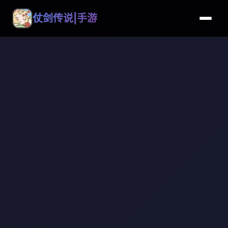
仗剑传说|手游