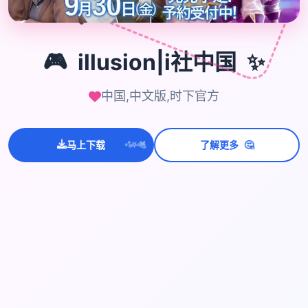
🎮
🎮
illusion|i社中国
✨
中国,中文版,时下官方
💫
✨
⭐
🤔
马上下载
了解更多