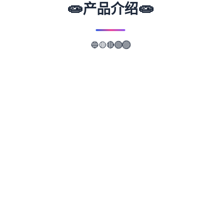
🧫
🧫
产品介绍
🔵
🟣
🟡
🔴
🟢
📖
游戏故事
✨
illusion中国/i社遊戲：Illusion是日本的1家知
名3D遊戲制作公司，主要作品有尾行系列、
欲望格鬥系列、欲望血液系列、人工部分女系
列及性感沙灘系列等。