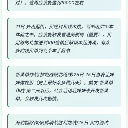
过）。这周应该能盈利10000左右
21日 外出逛街，买哑铃和铁木屐，到书店买10本
体验之书，应该能触发香澄美剧情（重要），买
足够的礼物送到100信赖后解锁单起洗澡，有众
多的钱买单到九个本手段书
新菜单作战(拂晓战败北路线)25日 25日当晚让妹
妹做晚饭（史上最好众多做几天），触发“新菜单
作战”第二天以后，公会活动后妹妹来开发新菜
单，会触发几次剧情。
海豹驱除作战(拂晓战胜利路线)25日 实力测试