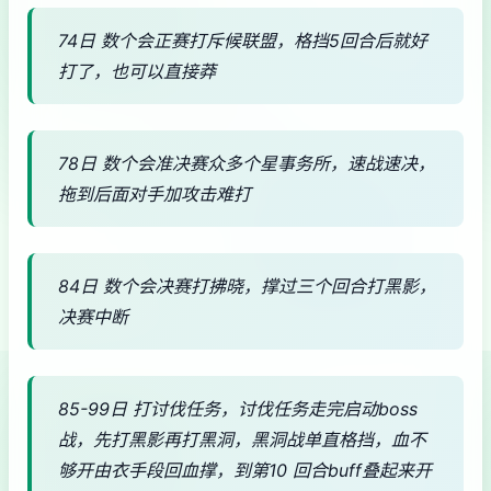
74日 数个会正赛打斥候联盟，格挡5回合后就好
打了，也可以直接莽
78日 数个会准决赛众多个星事务所，速战速决，
拖到后面对手加攻击难打
84日 数个会决赛打拂晓，撑过三个回合打黑影，
决赛中断
85-99日 打讨伐任务，讨伐任务走完启动boss
战，先打黑影再打黑洞，黑洞战单直格挡，血不
够开由衣手段回血撑，到第10 回合buff叠起来开