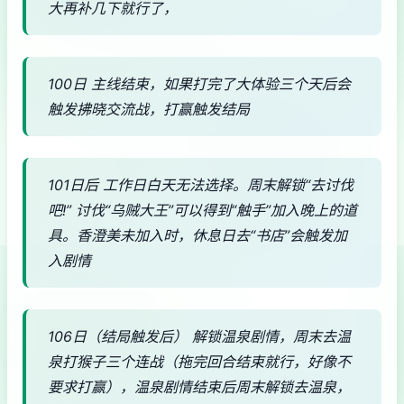
大再补几下就行了，
100日 主线结束，如果打完了大体验三个天后会
触发拂晓交流战，打赢触发结局
101日后 工作日白天无法选择。周末解锁“去讨伐
吧!” 讨伐“乌贼大王”可以得到“触手”加入晚上的道
具。香澄美未加入时，休息日去“书店”会触发加
入剧情
106日（结局触发后） 解锁温泉剧情，周末去温
泉打猴子三个连战（拖完回合结束就行，好像不
要求打赢），温泉剧情结束后周末解锁去温泉，