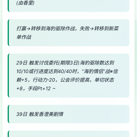
(由香里)
打赢→转移到海豹驱除作战，失败→转移到新菜
单作战
29日 触发讨伐委托(期限3日)海豹驱除数达到
10/10或行进度达到40/40时，“海豹情侣”战※信
赖+5，行动力-20，公会评价提高，单切状态
+8，手段Pt+12 ~
39日 触发香澄美剧情