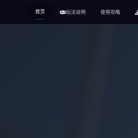
首页
玩法说明
使用攻略