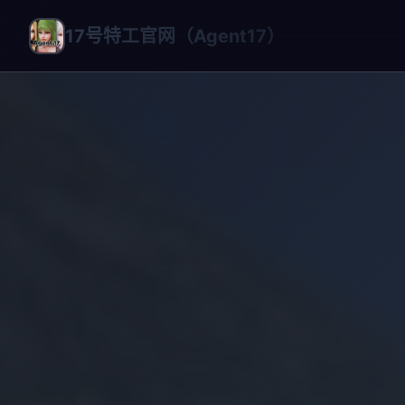
17号特工官网（Agent17）