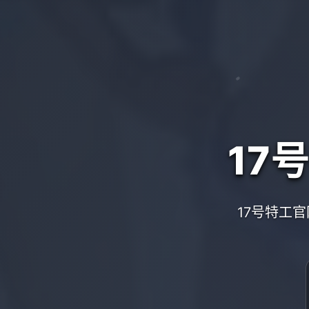
17
17号特工