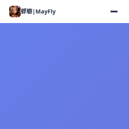
蜉蝣|MayFly