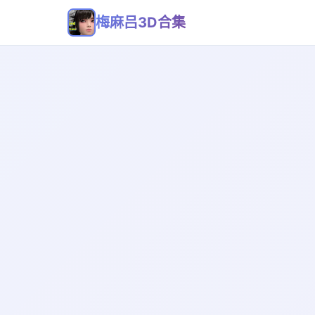
梅麻吕3D合集