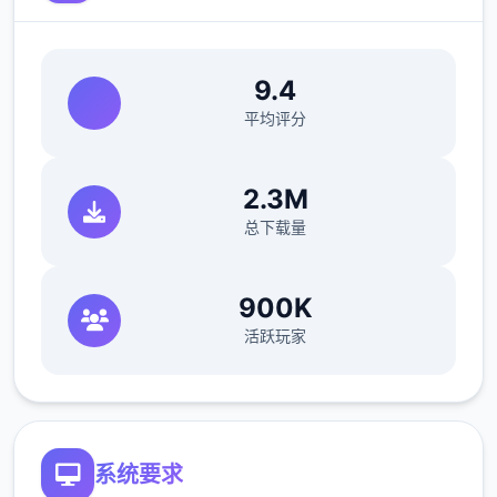
服这些极端分子，妥善地处理这些危险物品。
9.4
平均评分
2.3M
总下载量
900K
您也可以利用您的工资从旅行商人手中购买各
活跃玩家
种能够提高检查效率的工具。无论是能瞬间检
测出违禁品的金属探测仪，还是能够降低旅客
们压力的焦虑缓解香水，都能为您的工作打开
二扇扇便利之门！
系统要求