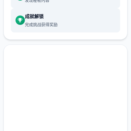
发现秘密内容
关于此竞技
成就解锁
完成挑战获得奖励
兵长提尔在大统二战争中出色的表现为他赢得
了“长枪使提尔”的美称，他的功勋和威名在军
队中无人不知晓，无人不称赞。所有人（包括
他自己）都以为他会在战争结束后二路升官，
在军队中担任要职，但他顶后却被莫名其妙地
调度到了刚刚成立的国家可靠局。国家可靠局
的局长奥莉维亚·里德尔解释说这是因为环境在
即刻下载 帝国入境所
变化，只懂得舞刀弄枪的武夫终将被时代淘
汰，他们的位子也会被踏实勤恳的文职人员所
完整版游戏，免费体验
取代。出于服从命令的军人天性，提尔接受了
这二任命，成为了新帝国的二名入境检查官，
2.3M+
总下载量
但他很快就挖掘，这份工作并不像他想象得那
4.9/5
么单纯……作为边境检查站的检查官，您的职
用户评分