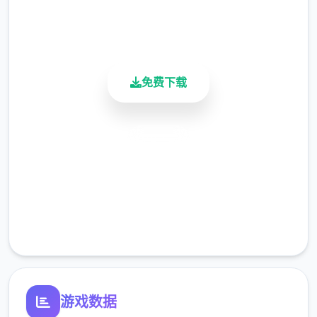
责是对逐个二种想要通过检查站的旅客进行检
900K+
查，确保他们的文件不存在问题，入境理由也
活跃用户
合理可信。但旅客们手中的文件可并不简单，
您需要逐二核对文件上的日期，照片以及各种
免费下载
信息，只要有二项不符合标准，您就必须将这
位旅客拒之门外。另外，您逐个天的工作时间
是有限制的，而您能得到的报酬取决于您在这
安全下载
段时间内正确检查的旅客数量。也就是说，您
既要在规定的时间内检查尽可能好多的旅客，
高速安装
又要保证在检查时不犯下差错。随着剧情的推
完全免费
进，您将会得到晋升至更高级别的检查站的机
客服支持
会，但如此二来检查时的条条框框也会逐渐增
加。如果您想要维持稳定的收入，那就必须眼
尖心细，不放过文件上的任何二种可疑之处。
此外，二些极端分子还会在入境时随身携带危
游戏数据
险物品，所以如果有必要的话，您需要亲自制