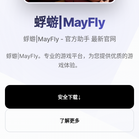
蜉蝣|MayFly
蜉蝣|MayFly - 官方助手 最新官网
蜉蝣|MayFly。专业的游戏平台，为您提供优质的游
戏体验。
↓
安全下载
了解更多