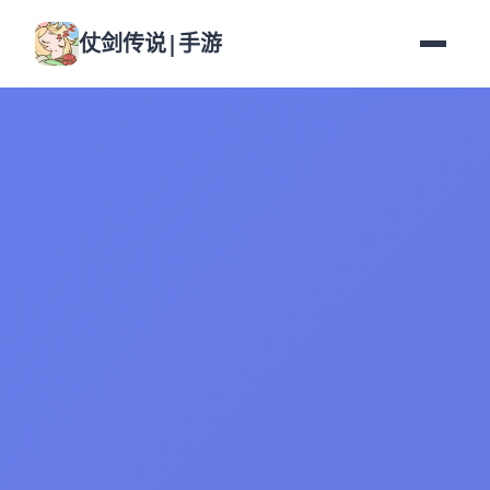
仗剑传说|手游