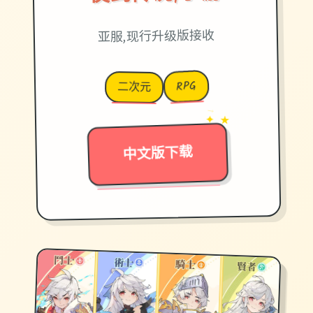
亚服,现行升级版接收
RPG
二次元
→
✦ ★
中文版下载