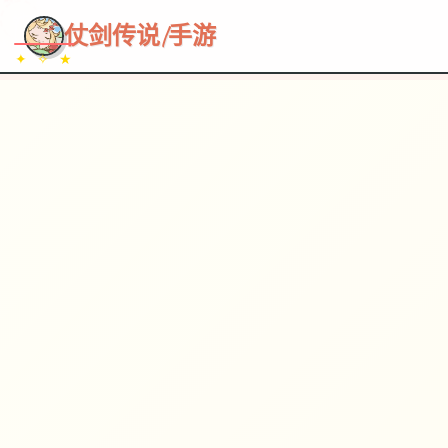
~~~
★
♡
✦
✧
♥
~
→
↗
仗剑传说|手游
✦ ✧ ★