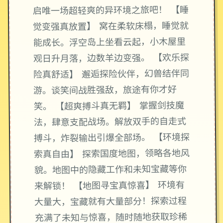
启唯一场超轻爽的异环境之旅吧！ 【睡
觉变强真放置】 窝在柔软床榻，睡觉就
能成长。浮空岛上坐看云起，小木屋里
观日升月落，边数羊边变强。 【欢乐探
险真舒适】 邂逅探险伙伴，幻兽结伴同
游。谈笑间战胜强敌，旅途有你才好
笑。 【超爽搏斗真无羁】 掌握剑技魔
法，肆意支配战场。解放双手的自走式
搏斗，炸裂输出引爆全部场。 【环境探
索真自由】 探索国度地图，领略各地风
貌。地图中的隐藏工作和未知宝藏等你
来解锁！ 【地图寻宝真惊喜】 环境有
大量大，宝藏就有大量部分！探索过程
充满了未知与惊喜，随时随地获取珍稀