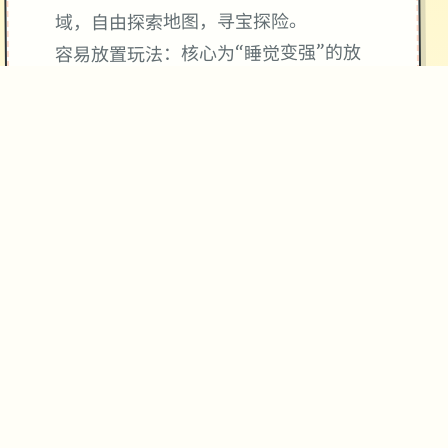
域，自由探索地图，寻宝探险。
容易放置玩法：核心为“睡觉变强”的放
置养成机制，让难题者可以容易成长。
自由探索与社交：作品采用竖屏2D探索
模式，包含隐藏目标、未知宝藏和丰富
的区域地图。
无羁争夺与招式搭配：采用解放双手的
自走式争夺，支持百变招式搭配和随心
转职。
伙伴与幻兽：难题者可以邂逅各种伙
伴，与幻兽结伴同游，并肩难题秘密的
圣兽。
作品背景：
作品由厦门雷霆网络科技股份有限公司