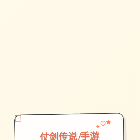
✦
♡
★
仗剑传说|手游