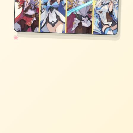
✧
♡
★
♥