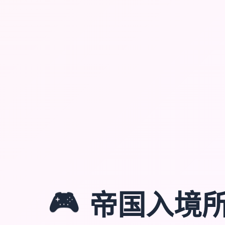
🎮
帝国入境