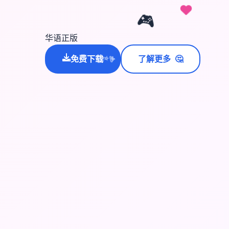
🎮
华语正版
🤔
免费下载
了解更多
💫
✨
⭐