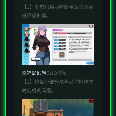
【1】发布玛格丽特新番及主角身
份揭秘剧情。
幸福岛幻想
BUG修复
【1】修复小部分参与者种植作物
时宕机的问题。