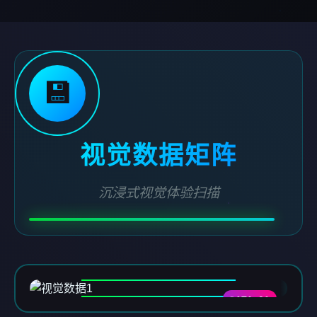
💾
视觉数据矩阵
沉浸式视觉体验扫描
DATA-01