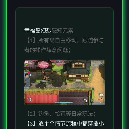
幸福岛幻想
感知元素
【1】所有岛自由移动，跟随参与
者的操作肆意闲逛；
【2】钓鱼、拾荒等日常玩法；
【3】逐个个情节流程中都穿插小