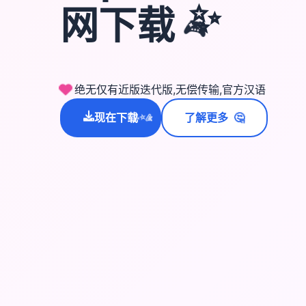
网下载
✨
🎮
绝无仅有近版迭代版,无偿传输,官方汉语
🤔
现在下载
了解更多
💫
✨
⭐