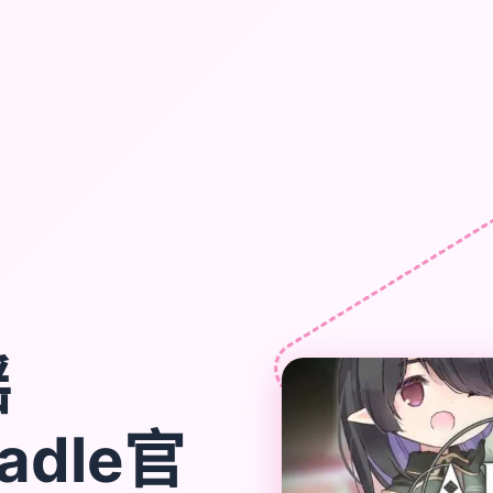
摇
radle官