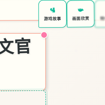
📯
🛂
特
画面欣赏
游戏故事
催
p|
中
文
官
♡