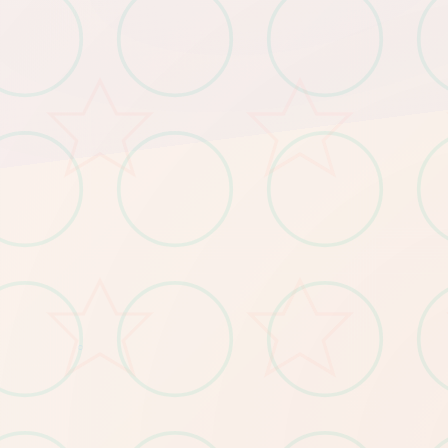
​：Win7/4G内存/核显HD520
○
​：Win11/16G内存/GTX1660
​：需预留5GB（含后续更新缓存）
​顶低配置​
​
​推荐配置​
​
​存储空间​
​