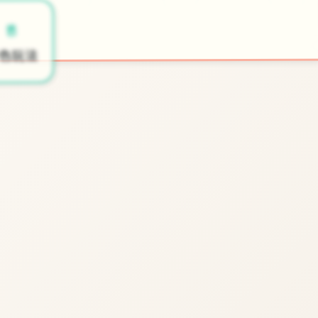
🎯
🚪
开始游戏
色玩法