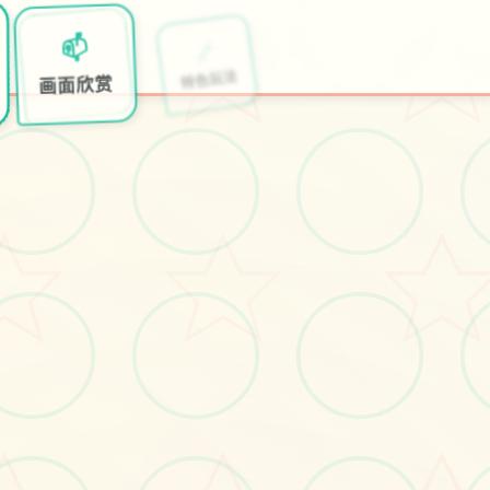
📫
🔗
🛂
画面欣赏
特色玩法
开始游戏