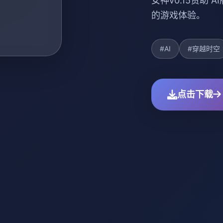
女神v0.15赞助
的游戏体验。
#AI
#穿越时空
点击下载