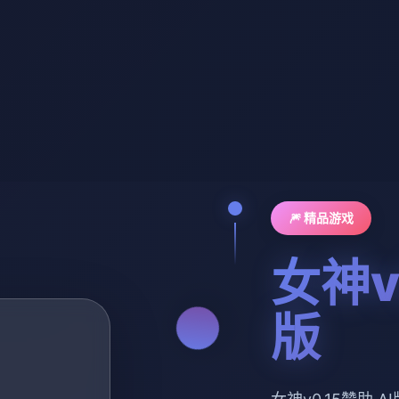
🎆 精品游戏
女神v
版